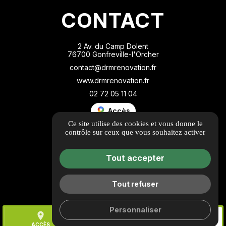
CONTACT
2 Av. du Camp Dolent
76700 Gonfreville-l'Orcher
contact@drmrenovation.fr
www.drmrenovation.fr
02 72 05 11 04
Accès
Ce site utilise des cookies et vous donne le
contrôle sur ceux que vous souhaitez activer
Tout accepter
Tout refuser
Personnaliser
place
call
mail
ACCÈS
TÉL.
CONTACT